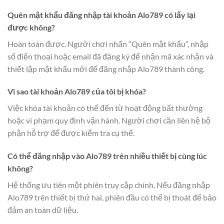
Quên mật khẩu đăng nhập tài khoản Alo789 có lấy lại
được không?
Hoàn toàn được. Người chơi nhấn “Quên mật khẩu”, nhập
số điện thoại hoặc email đã đăng ký để nhận mã xác nhận và
thiết lập mật khẩu mới để đăng nhập Alo789 thành công.
Vì sao tài khoản Alo789 của tôi bị khóa?
Việc khóa tài khoản có thể đến từ hoạt động bất thường
hoặc vi phạm quy định vận hành. Người chơi cần liên hệ bộ
phận hỗ trợ để được kiểm tra cụ thể.
Có thể đăng nhập vào Alo789 trên nhiều thiết bị cùng lúc
không?
Hệ thống ưu tiên một phiên truy cập chính. Nếu đăng nhập
Alo789 trên thiết bị thứ hai, phiên đầu có thể bị thoát để bảo
đảm an toàn dữ liệu.