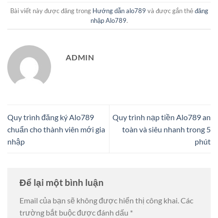
Bài viết này được đăng trong
Hướng dẫn alo789
và được gắn thẻ
đăng
nhập Alo789
.
ADMIN
Quy trình đăng ký Alo789
Quy trình nạp tiền Alo789 an
chuẩn cho thành viên mới gia
toàn và siêu nhanh trong 5
nhập
phút
Để lại một bình luận
Email của bạn sẽ không được hiển thị công khai.
Các
trường bắt buộc được đánh dấu
*