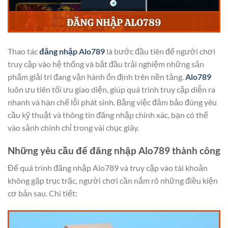
Thao tác
đăng nhập Alo789
là bước đầu tiên để người chơi
truy cập vào hệ thống và bắt đầu trải nghiệm những sản
phẩm giải trí đang vận hành ổn định trên nền tảng.
Alo789
luôn ưu tiên tối ưu giao diện, giúp quá trình truy cập diễn ra
nhanh và hạn chế lỗi phát sinh. Bằng việc đảm bảo đúng yêu
cầu kỹ thuật và thông tin đăng nhập chính xác, bạn có thể
vào sảnh chính chỉ trong vài chục giây.
Những yêu cầu để đăng nhập Alo789 thành công
Để quá trình đăng nhập Alo789 và truy cập vào tài khoản
không gặp trục trặc, người chơi cần nắm rõ những điều kiện
cơ bản sau. Chi tiết: