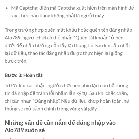
Mã Captcha: điền mã Captcha xuất hiện trên màn hình để
xác thực bạn đang không phải là người máy.
Trong trường hợp quên mật khẩu hoặc quên tên đăng nhập
Alo789, người chơi có thể nhấn “Quên tài khoản” ở bên
dưới để nhận hướng dẫn lấy lại thông tin. Sau khi cập nhật
lại dữ liệu, thao tác đăng nhập được thực hiện lại giống
bước trên.
Bước 3: Hoàn tất
Trước khi xác nhận, người chơi nên nhìn lại toàn bộ thông
tin đã nhập để tránh lỗi nhầm lẫn ký tự. Sau khi chắc chắn,
chỉ cần nhấn “Đăng nhập”. Nếu dữ liệu khớp hoàn toàn, hệ
thống sẽ mở sảnh chính trong vòng vài giây.
Những vấn đề cần nắm để đăng nhập vào
Alo789 suôn sẻ