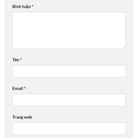
Bình luận
*
Tên
*
Email
*
Trang web