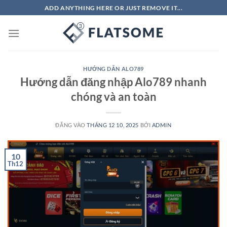
Bỏ
ADD ANYTHING HERE OR JUST REMOVE IT...
qua
nội
dung
HƯỚNG DẪN ALO789
Hướng dẫn đăng nhập Alo789 nhanh
chóng và an toàn
ĐĂNG VÀO
THÁNG 12 10, 2025
BỞI
ADMIN
10
Th12