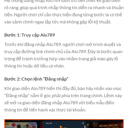
Hệ thống đăng nhập Alo789 luôn ưu tiên thiết kế giao diện
rõ ràng, giúp quá trình nhập thông tin diễn ra nhanh và thuận
tiện. Người chơi chỉ cần thực hiện đúng từng bước là có thể
vào sảnh chính ngay lập tức mà không gặp lỗi kỹ thuật.
Bước 1: Truy cập Alo789
Trước khi đăng nhập Alo789, người chơi mở trình duyệt và
truy cập đường link chính chủ của Alo789. Đây là bước quan
trọng để tránh trường hợp vào nhầm trang giả mạo gây lộ
thông tin hoặc dữ liệu cá nhân.
Bước 2: Chọn lệnh “Đăng nhập”
Khi giao diện Alo789 hiển thị đầy đủ, bạn hãy nhấn vào mục
“Đăng nhập” nằm ở góc phải phía trên trang chính. Lệnh này
sẽ mở ra giao diện đăng nhập Alo789 với biểu mẫu điền
thông tin để tiến hành xác thực tài khoản.