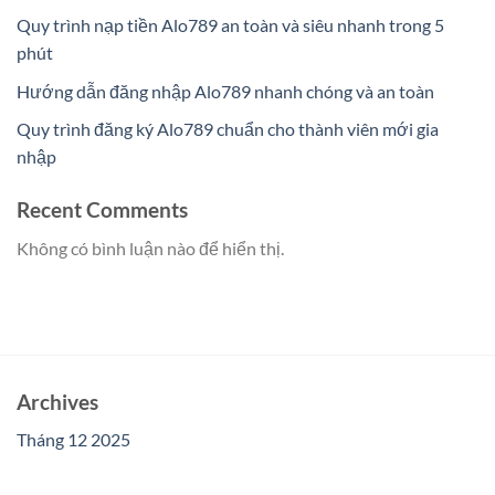
Quy trình nạp tiền Alo789 an toàn và siêu nhanh trong 5
phút
Hướng dẫn đăng nhập Alo789 nhanh chóng và an toàn
Quy trình đăng ký Alo789 chuẩn cho thành viên mới gia
nhập
Recent Comments
Không có bình luận nào để hiển thị.
Archives
Tháng 12 2025