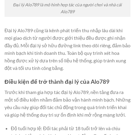
Đại lý Alo789 là mô hình hợp tác của người chơi và nhà cái
Alo789
Đại lý Alo789 cũng là kênh phát triển thu nhập lâu dài khi
mọi giao dịch từ người được giới thiệu đều được ghi nhận
đầy đủ. Mỗi đại lý sở hữu đường link theo dõi riêng, đảm bảo
minh bạch khi tính doanh thu. Toàn bộ quy trình xét hoa
hồng được xử lý dựa trên số liệu hệ thống, giúp tránh xung
đột và tối ưu tính công bằng.
Điều kiện để trở thành đại lý của Alo789
Trước khi tham gia hợp tác đại lý Alo789, nền tảng đưa ra
một số điều kiện nhằm đảm bảo vận hành minh bạch. Những
yêu cầu này giúp đối tác chủ động trong quá trình triển khai
và giúp hệ thống duy trì sự ổn định khi mở rộng mạng lưới.
Độ tuổi hợp lệ: Đối tác phải từ 18 tuổi trở lên và chịu