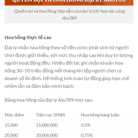
Quyền lợi và hoa hồng hấp dẫn của đại lý khi hợp tác cùng
Alo789
Hoa hồng thực tế cao
Đại lý nhận hoa hồng theo số tiền cược phát sinh từ người
chơi được giới thiệu, với mức thu nhập cao khi duy trì lượng
người hoạt động đều. Nhiều đối tác ghi nhận khoản hoa
hồng 30–50 triệu đồng mỗi tháng khi tệp người chơi có
doanh số ổn định. Hệ thống tính toán tự động giúp hạn chế
nhầm lẫn và đảm bảo minh bạch.
Bảng hoa hồng của đại lý Alo789 như sau:
Mức điểm
Tiền cọc (VNĐ)
Hoa hồng hàng tuần
15.000
15.000.000
0,5%
20.000
20.000.000
0,75%