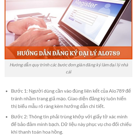
Hướng dẫn quy trình các bước đơn giản đăng ký làm đại lý nhà
cái
Bước 1: Người dùng cần vào đúng liên kết của Alo789 để
tránh nhầm trang giả mạo. Giao diện đăng ký luôn hiển
thị biểu mẫu rõ ràng kèm hướng dẫn chi tiết.
Bước 2: Thông tin phải trùng khớp với giấy tờ xác minh
để bảo đảm minh bạch. Dữ liệu này phục vụ cho đối chiếu
khi thanh toán hoa hồng.