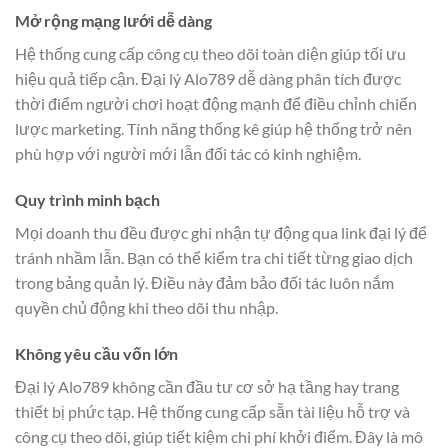
Mở rộng mạng lưới dễ dàng
Hệ thống cung cấp công cụ theo dõi toàn diện giúp tối ưu
hiệu quả tiếp cận. Đại lý Alo789 dễ dàng phân tích được
thời điểm người chơi hoạt động mạnh để điều chỉnh chiến
lược marketing. Tính năng thống kê giúp hệ thống trở nên
phù hợp với người mới lẫn đối tác có kinh nghiệm.
Quy trình minh bạch
Mọi doanh thu đều được ghi nhận tự động qua link đại lý để
tránh nhầm lẫn. Bạn có thể kiểm tra chi tiết từng giao dịch
trong bảng quản lý. Điều này đảm bảo đối tác luôn nắm
quyền chủ động khi theo dõi thu nhập.
Không yêu cầu vốn lớn
Đại lý Alo789 không cần đầu tư cơ sở hạ tầng hay trang
thiết bị phức tạp. Hệ thống cung cấp sẵn tài liệu hỗ trợ và
công cụ theo dõi, giúp tiết kiệm chi phí khởi điểm. Đây là mô